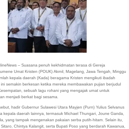
I SERAP ASPIRASI WARGA MANEMBO-NEMBO
SAMBUT HUT KE-78 TAHUN RI, SD GMIM 5
MANADO GELAR JALAN SEHAT PROGRAM
KURIKULUM MERDEKA BELAJAR
ineNews – Suasana penuh kekhidmatan terasa di Gereja
oumene Umat Kristen (POUK) Akmil, Magelang, Jawa Tengah, Minggu
jumlah kepala daerah (Kada) beragama Kristen mengikuti ibadah
ni semakin berkesan ketika mereka membawakan pujian berjudul
 Kesempatan, sebuah lagu rohani yang mengajak umat untuk
an menjadi berkat bagi sesama.
sebut, hadir Gubernur Sulawesi Utara Mayjen (Purn) Yulius Selvanus
 kepala daerah lainnya, termasuk Michael Thungari, Joune Ganda,
da, yang tampak mengenakan pakaian serba putih-hitam. Selain itu,
Sitaro, Chintya Kalangit, serta Bupati Poso yang berdarah Kawanua,