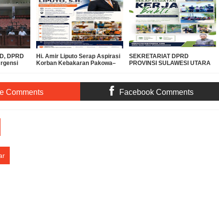
PBD, DPRD
Hi. Amir Liputo Serap Aspirasi
SEKRETARIAT DPRD
Urgensi
Korban Kebakaran Pakowa–
PROVINSI SULAWESI UTARA
 Miliar ke
Aspol, Salurkan Bantuan
DUKUNG GERAKAN
Kemanusiaan
INDONESIA ASRI, WUJUDKAN
LINGKUNGAN BERSIH DAN
LESTARI
te Comments
Facebook Comments
ar