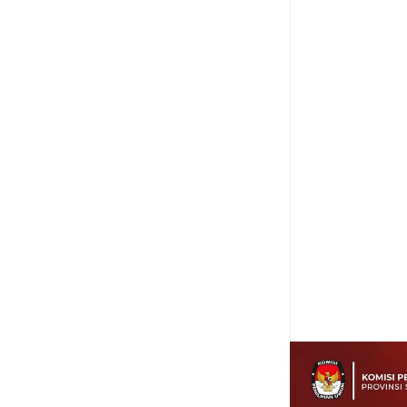
Item Reviewed:
Mome
Minggu
Rating:
5
Re