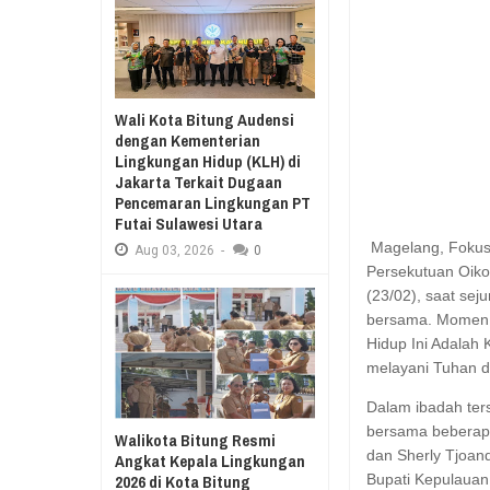
Aug
03,
2026
RESES II 2026, EUGENIE MANTIR
Aug
03,
2026
Wali Kota Bitung Audensi
dengan Kementerian
Lingkungan Hidup (KLH) di
Jakarta Terkait Dugaan
Pencemaran Lingkungan PT
Futai Sulawesi Utara
Magelang, Fokusl
Aug
03,
2026
-
0
Persekutuan Oik
(23/02), saat se
bersama. Momen i
Hidup Ini Adalah
melayani Tuhan d
Dalam ibadah ter
bersama beberapa
Walikota Bitung Resmi
dan Sherly Tjoan
Angkat Kepala Lingkungan
Bupati Kepulauan 
2026 di Kota Bitung