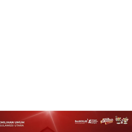
n Khusyuk YSK Bersama Sejumlah KADA Bawakan Puji Pujian di Ibadah
viewed By:
admin