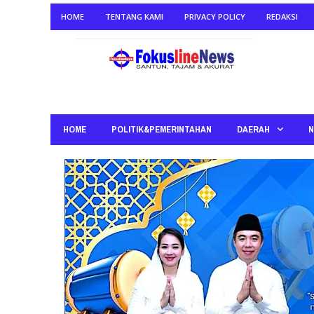
HOME
TENTANG KAMI
PRIVACY POLICY
REDAKSI
HOME
POLITIK&PEMERINTAHAN
DAERAH
N