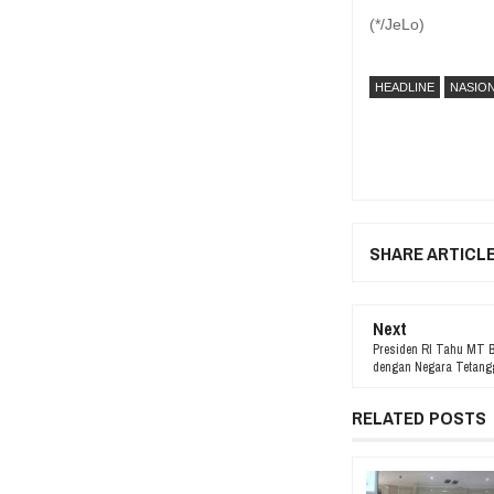
(*/JeLo)
HEADLINE
NASIO
SHARE ARTICL
Next
Presiden RI Tahu MT B
dengan Negara Tetangg
RELATED POSTS