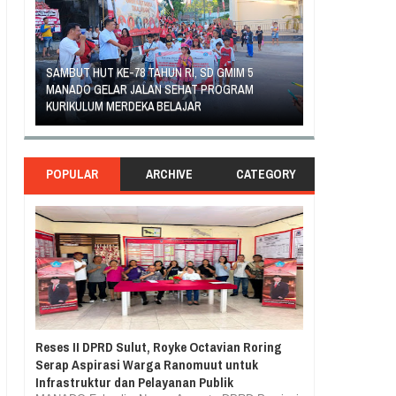
SDN 10 TUBABA GELAR KEGIATAN PENGUATAN
GEJOLAK PIHAK
PILAR PANCASILA
DENGAN ORANG 
POPULAR
ARCHIVE
CATEGORY
Reses II DPRD Sulut, Royke Octavian Roring
Serap Aspirasi Warga Ranomuut untuk
Infrastruktur dan Pelayanan Publik