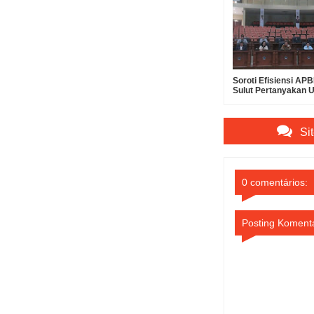
Soroti Efisiensi A
Sulut Pertanyakan 
Suntikan Modal Rp30
Bank SulutGo
Si
0 comentários:
Posting Koment