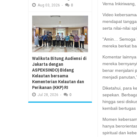
Verna Inkiriwang,
Aug
03,
2026
-
0
Video kebersamaa
mendapat tanggap
serta nilai-nilai 
"Amin… Semoga T
mereka berkat bag
Komentar lainnya
Walikota Bitung Audiensi di
Jakarta dengan
mereka bernyany
ASPEKSINDO) Bidang
benar menjalani p
Kelautan bersama
menjadi panutan," 
Kementerian Kelautan dan
Perikanan (KKP) RI
Diketahui, para 
sepekan. Berbagai
Jul
28,
2026
-
0
hingga sesi disk
kembali bertugas
Momen kebersama
hanya berorientas
spiritual dan ke