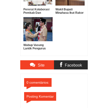
Pererat Kolaborasi
Wakil Bupati
Pemkab Dan
Minahasa Ikut Rakor
Kemenag, RD-
Pengendalian Inflasi
VASUNG Lakukan
Sekaligus
Kunker Di PKUB
Pembahasan
Evaluasi Program 3
Juta Rumah
Wabup Vasung
Lantik Pengurus
Gerakan Pramuka
Kota Manado
Periode 2025–2030
Site
Facebook
Comments
Comments
0 comentários:
Posting Komentar