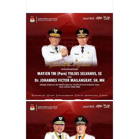
Vokalia Dan Fashion Show
Rating:
5
Reviewed By:
Prokla Malingkas