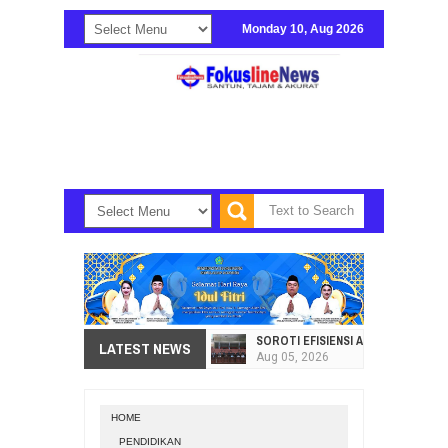
Monday 10, Aug 2026
SOROTI EFISIENSI APBD, DPRD SU
LATEST NEWS
Aug
05,
2026
HI. AMIR LIPUTO SERAP ASPIRAS
Aug
05,
2026
HOME
SEKRETARIAT DPRD PROVINSI SULA
PENDIDIKAN