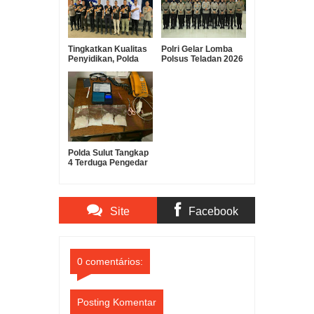
Tingkatkan Kualitas
Polri Gelar Lomba
Penyidikan, Polda
Polsus Teladan 2026
Sulut Gelar Lomba
Dalam Rangka Hari
Olah TKP Antar
Bhayangkara ke-80
Polres
Polda Sulut Tangkap
4 Terduga Pengedar
Sabu, Barang Bukti
180 Gram
Diamankan
Site
Facebook
Comments
Comments
0 comentários:
Posting Komentar