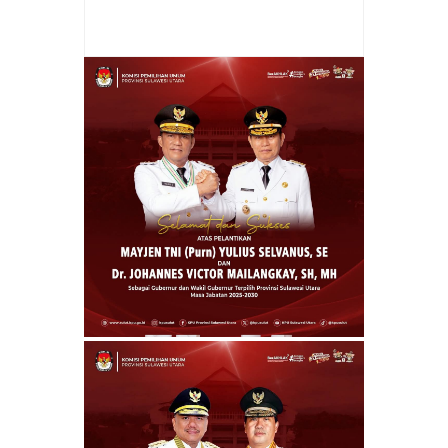
Item Reviewed:
Pesan Kapolda Irjen Pol
Roycke Harry Langie pada Peringatan HKGB
ke-72
Rating:
5
Reviewed By:
Cheny