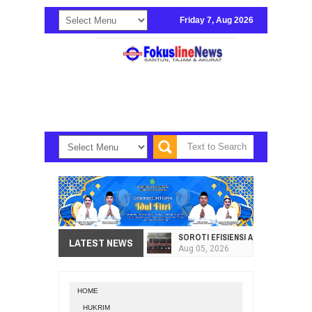
Friday 7, Aug 2026
SOROTI EFISIENSI APBD, DPRD SU
LATEST NEWS
Aug
05,
2026
HI. AMIR LIPUTO SERAP ASPIRAS
Aug
05,
2026
HOME
SEKRETARIAT DPRD PROVINSI SULA
HUKRIM