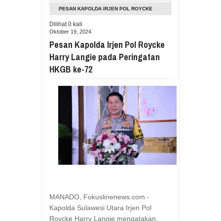
Aug
05,
2026
PESAN KAPOLDA IRJEN POL ROYCKE
RESES VIONITA KUERA SERAP ASP
HARRY LANGIE PADA PERINGATAN HKGB
Dilihat
0
kali
Aug
05,
2026
Oktober 19, 2024
KE-72
GUBERNUR YULIUS BAWAKAN CERITA
Pesan Kapolda Irjen Pol Roycke
Aug
05,
2026
Harry Langie pada Peringatan
RESES DI SMK NEGERI 1 TONDANO, 
HKGB ke-72
Aug
04,
2026
GERAK CEPAT PEMPROV SULUT ANTI
Aug
04,
2026
RESES IRENE GOLDA PINONTOAN 
Aug
04,
2026
RESES II DPRD SULUT, ROYKE OC
Aug
03,
2026
RESES II 2026, EUGENIE MANTIRI
Aug
03,
2026
MANADO, Fokuslinenews.com -
Kapolda Sulawesi Utara Irjen Pol
Roycke Harry Langie mengatakan,