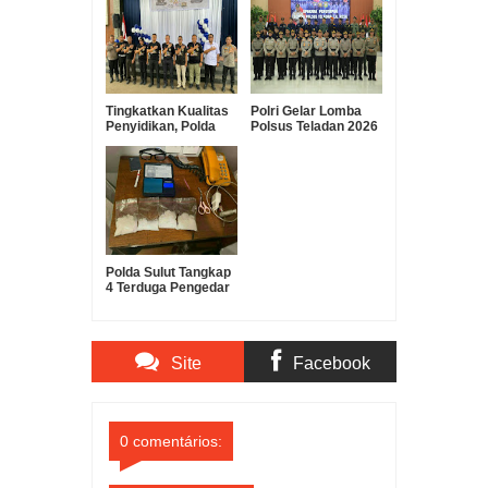
Tingkatkan Kualitas
Polri Gelar Lomba
Penyidikan, Polda
Polsus Teladan 2026
Sulut Gelar Lomba
Dalam Rangka Hari
Olah TKP Antar
Bhayangkara ke-80
Polres
Polda Sulut Tangkap
4 Terduga Pengedar
Sabu, Barang Bukti
180 Gram
Diamankan
Site
Facebook
Comments
Comments
0 comentários: