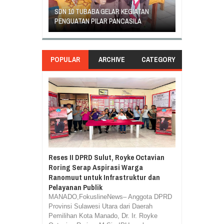
GEJOLAK PIHAK SEKOLAH SD INPRES
ORANG TUA SI
EGIATAN
KLABAT DENGAN ORANG TUA MURID
UNJUK RASA T
ASILA
BERAKHIR DAMAI
DI GANTI
POPULAR
ARCHIVE
CATEGORY
Reses II DPRD Sulut, Royke Octavian
Roring Serap Aspirasi Warga
Ranomuut untuk Infrastruktur dan
Pelayanan Publik
MANADO,FokuslineNews– Anggota DPRD
Provinsi Sulawesi Utara dari Daerah
Pemilihan Kota Manado, Dr. Ir. Royke