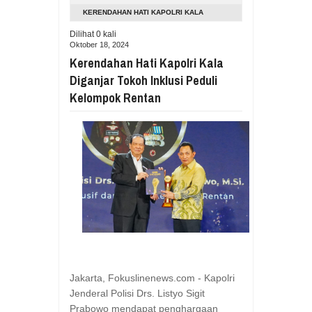
Aug
05,
2026
KERENDAHAN HATI KAPOLRI KALA
RESES VIONITA KUERA SERAP ASP
DIGANJAR TOKOH INKLUSI PEDULI
Dilihat
0
kali
Aug
05,
2026
Oktober 18, 2024
KELOMPOK RENTAN
GUBERNUR YULIUS BAWAKAN CERITA
Kerendahan Hati Kapolri Kala
Aug
05,
2026
Diganjar Tokoh Inklusi Peduli
RESES DI SMK NEGERI 1 TONDANO, 
Kelompok Rentan
Aug
04,
2026
GERAK CEPAT PEMPROV SULUT ANTI
Aug
04,
2026
RESES IRENE GOLDA PINONTOAN 
Aug
04,
2026
RESES II DPRD SULUT, ROYKE OC
Aug
03,
2026
RESES II 2026, EUGENIE MANTIRI
Aug
03,
2026
Jakarta, Fokuslinenews.com - Kapolri
Jenderal Polisi Drs. Listyo Sigit
Prabowo mendapat penghargaan