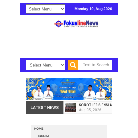
Monday 10, Aug 2026
SOROTI EFISIENSI APBD, DPRD SU
LATEST NEWS
Aug
05,
2026
HI. AMIR LIPUTO SERAP ASPIRAS
Aug
05,
2026
HOME
SEKRETARIAT DPRD PROVINSI SULA
HUKRIM