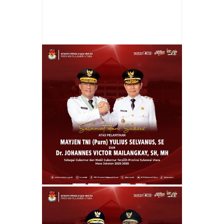
Item Reviewed:
Kerendahan Hati Kapolri
Kala Diganjar Tokoh Inklusi Peduli Kelompok
Rentan
Rating:
5
Reviewed By:
Cheny