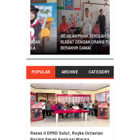
GEJOLAK PIHAK SEKOLAH SD INPRES
ORANG TUA SI
EGIATAN
KLABAT DENGAN ORANG TUA MURID
UNJUK RASA T
ASILA
BERAKHIR DAMAI
DI GANTI
POPULAR
ARCHIVE
CATEGORY
Reses II DPRD Sulut, Royke Octavian
Roring Serap Aspirasi Warga