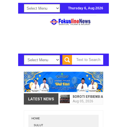
Thursday 6, Aug 2026
SOROTI EFISIENSI APBD, DPRD SU
LATEST NEWS
Aug
05,
2026
HI. AMIR LIPUTO SERAP ASPIRAS
Aug
05,
2026
HOME
SEKRETARIAT DPRD PROVINSI SULA
SULUT