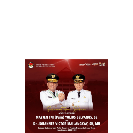
Item Reviewed:
Kuasa Hukum E2L-HJP
Laporkan Sonny Mantiri di Polda Sulut Atas
Dugaan Fitnah di Medsos
Rating:
5
Reviewed By:
admin