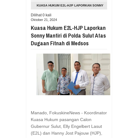
Aug
05,
2026
KUASA HUKUM E2L-HJP LAPORKAN SONNY
RESES VIONITA KUERA SERAP ASP
MANTIRI DI POLDA SULUT ATAS DUGAAN
Dilihat
0
kali
Aug
05,
2026
Oktober 21, 2024
FITNAH DI MEDSOS
GUBERNUR YULIUS BAWAKAN CERITA
Kuasa Hukum E2L-HJP Laporkan
Aug
05,
2026
Sonny Mantiri di Polda Sulut Atas
RESES DI SMK NEGERI 1 TONDANO, 
Dugaan Fitnah di Medsos
Aug
04,
2026
GERAK CEPAT PEMPROV SULUT ANTI
Aug
04,
2026
RESES IRENE GOLDA PINONTOAN 
Aug
04,
2026
RESES II DPRD SULUT, ROYKE OC
Aug
03,
2026
RESES II 2026, EUGENIE MANTIRI
Aug
03,
2026
Manado, FokuskineNews - Koordinator
Kuasa Hukum pasangan Calon
Gubernur Sulut, Elly Engelbert Lasut
(E2L) dan Hanny Jost Pajouw (HJP),