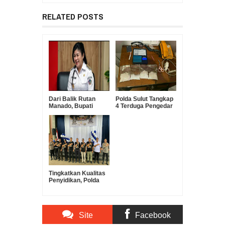
RELATED POSTS
Dari Balik Rutan
Polda Sulut Tangkap
Manado, Bupati
4 Terduga Pengedar
Sitaro Pertanyakan
Sabu, Barang Bukti
Dasar Penetapan
180 Gram
Tersangka Kasus
Diamankan
Dana Bencana
Tingkatkan Kualitas
Penyidikan, Polda
Sulut Gelar Lomba
Olah TKP Antar
Polres
Site
Facebook