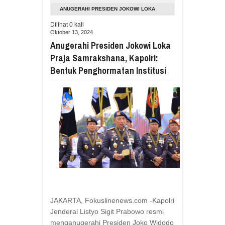
Aug
05,
2026
ANUGERAHI PRESIDEN JOKOWI LOKA
RESES VIONITA KUERA SERAP ASP
PRAJA SAMRAKSHANA, KAPOLRI: BENTUK
Dilihat
0
kali
Aug
05,
2026
Oktober 13, 2024
PENGHORMATAN INSTITUSI
GUBERNUR YULIUS BAWAKAN CERITA
Anugerahi Presiden Jokowi Loka
Aug
05,
2026
Praja Samrakshana, Kapolri:
RESES DI SMK NEGERI 1 TONDANO, 
Bentuk Penghormatan Institusi
Aug
04,
2026
GERAK CEPAT PEMPROV SULUT ANTI
Aug
04,
2026
RESES IRENE GOLDA PINONTOAN 
Aug
04,
2026
RESES II DPRD SULUT, ROYKE OC
Aug
03,
2026
RESES II 2026, EUGENIE MANTIRI
Aug
03,
2026
JAKARTA, Fokuslinenews.com -Kapolri
Jenderal Listyo Sigit Prabowo resmi
menganugerahi Presiden Joko Widodo