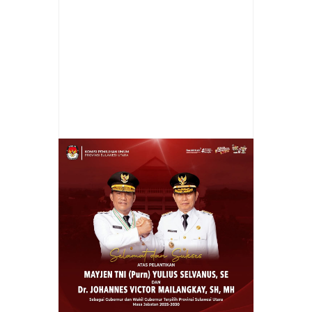
Item Reviewed:
Anugerahi Presiden Jokowi
Loka Praja Samrakshana, Kapolri: Bentuk
Penghormatan Institusi
Rating:
5
Reviewed
By:
Cheny