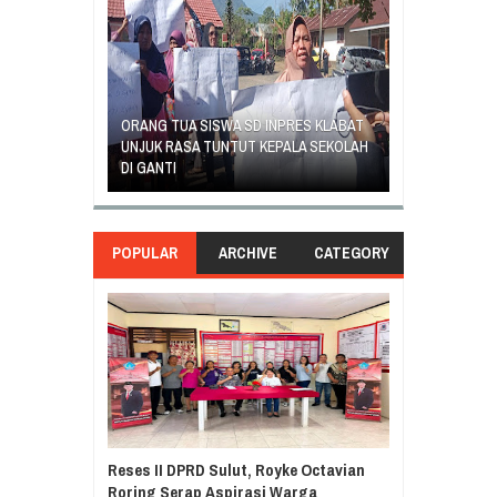
SAMBUT HUT K
 SD INPRES
ORANG TUA SISWA SD INPRES KLABAT
5 MANADO GEL
TUA MURID
UNJUK RASA TUNTUT KEPALA SEKOLAH
PROGRAM KUR
DI GANTI
BELAJAR
POPULAR
ARCHIVE
CATEGORY
Reses II DPRD Sulut, Royke Octavian
Roring Serap Aspirasi Warga