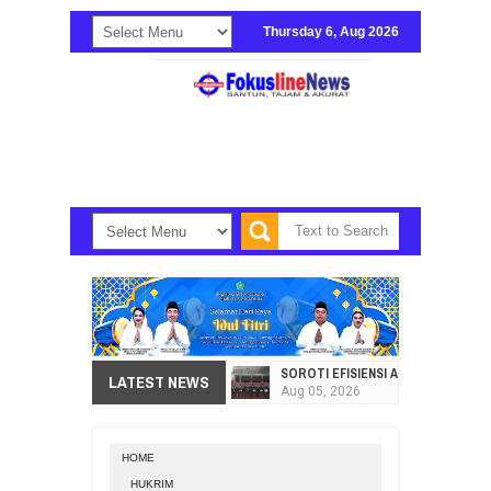
Thursday 6, Aug 2026
SOROTI EFISIENSI APBD, DPRD SU
LATEST NEWS
Aug
05,
2026
HI. AMIR LIPUTO SERAP ASPIRAS
Aug
05,
2026
HOME
SEKRETARIAT DPRD PROVINSI SULA
HUKRIM