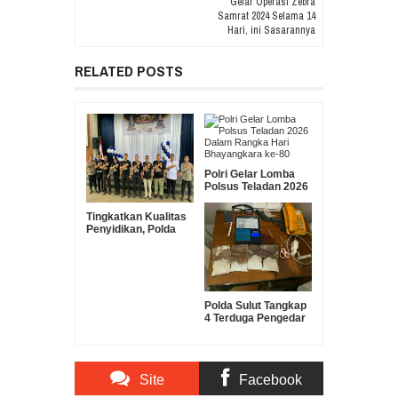
Gelar Operasi Zebra
Samrat 2024 Selama 14
Hari, ini Sasarannya
RELATED POSTS
Polri Gelar Lomba
Polsus Teladan 2026
Dalam Rangka Hari
Bhayangkara ke-80
Tingkatkan Kualitas
Penyidikan, Polda
Sulut Gelar Lomba
Olah TKP Antar
Polres
Polda Sulut Tangkap
4 Terduga Pengedar
Sabu, Barang Bukti
180 Gram
Diamankan
Site
Facebook