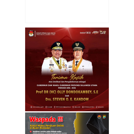
Item Reviewed:
Masa Demo Mahasiswa
Gelar Aksi Dengan Tertib
Rating:
5
Reviewed
By:
admin