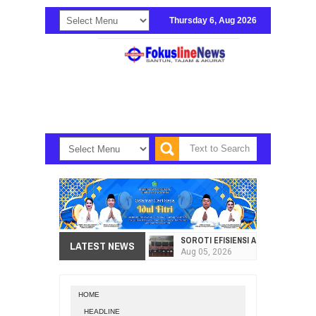
Thursday 6, Aug 2026
SOROTI EFISIENSI APBD, DPRD SU
LATEST NEWS
Aug
05,
2026
HI. AMIR LIPUTO SERAP ASPIRAS
Aug
05,
2026
HOME
SEKRETARIAT DPRD PROVINSI SULA
HEADLINE