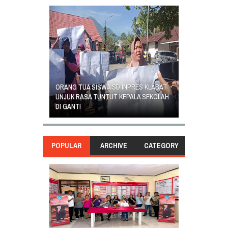
SAMBUT HUT K
 SD INPRES
ORANG TUA SISWA SD INPRES KLABAT
5 MANADO GEL
TUA MURID
UNJUK RASA TUNTUT KEPALA SEKOLAH
PROGRAM KUR
DI GANTI
BELAJAR
POPULAR
ARCHIVE
CATEGORY