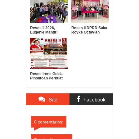
Reses II 2026,
Reses II DPRD Sulut,
Eugenie Mantiri
Royke Octavian
Serap Aspirasi
Roring Serap
Warga Manembo-
Aspirasi Warga
Nembo
Ranomuut untuk
Infrastruktur dan
Pelayanan Publik
Reses Irene Golda
Pinontoan Perkuat
Sinergi Pemerintah
dan Masyarakat
untuk Mendorong
Pembangunan Kota
Site
Facebook
Manado
Comments
Comments
0 comentários: