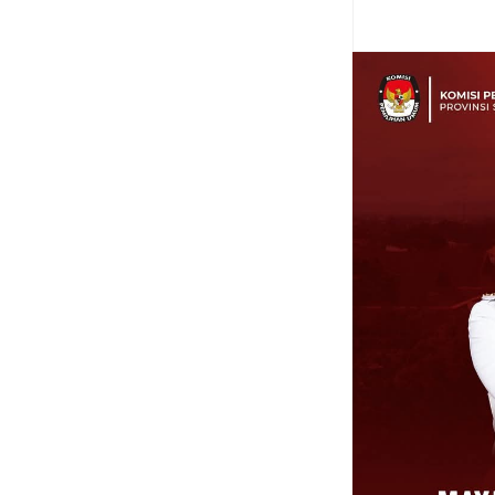
Item Reviewed:
Pos 
Minahasa
Rating:
5