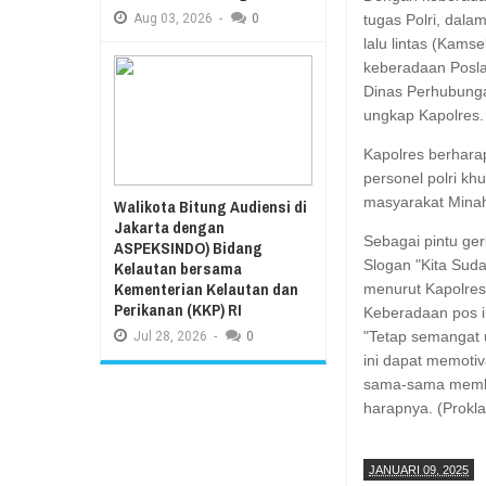
Aug
03,
2026
-
0
tugas Polri, dal
lalu lintas (Kams
keberadaan Posla
Dinas Perhubunga
ungkap Kapolres.
Kapolres berharap
personel polri k
masyarakat Mina
Walikota Bitung Audiensi di
Jakarta dengan
Sebagai pintu ge
ASPEKSINDO) Bidang
Slogan "Kita Suda
Kelautan bersama
Kementerian Kelautan dan
menurut Kapolres
Perikanan (KKP) RI
Keberadaan pos in
"Tetap semangat 
Jul
28,
2026
-
0
ini dapat memoti
sama-sama memba
harapnya. (Prokla
JANUARI 09, 2025