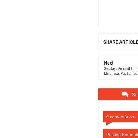
SHARE ARTICL
Next
Swadaya Personil Lant
Minahasa, Pos Lantas 
Si
0 comentários:
Posting Koment