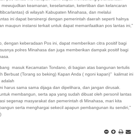
am mewujudkan keamanan, keselamatan, ketertiban dan kelancaran
eltibcarlantas) di wilayah Kabupaten Minahasa, dan melalui
ntas ini dapat bersinergi dengan pemerintah daerah seperti halnya
n maupun instansi terkait untuk dapat memanfaatkan pos lantas ini,"
, dengan keberadaan Pos ini, dapat memberikan citra positif bagi
hususnya polres Minahasa dan juga memberikan dampak positif bagi
hasa.
rbang masuk Kecamatan Tondano, di bagian atas bangunan tertulis
h Berbuat (Torang so beking) Kapan Anda ( ngoni kapan)" kalimat ini
 adalah
i harus sama sama dijaga dan dipelihara, dan jangan dirusak.
untuk membangun, serta apa yang sudah dibuat oleh personil lantas
vasi segenap masyarakat dan pemerintah di Minahasa, mari kita
ngun serta menghargai sekecil apapun pembangunan itu sendiri,"
)