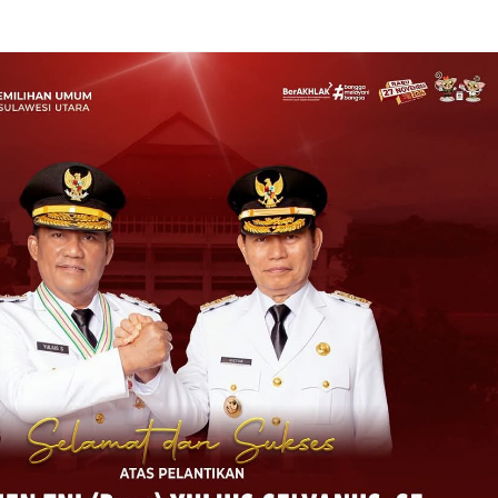
Lantas Boulevard Diresmikan, Kapolres Apresiasi Kasat Dan Personil Lantas
Reviewed By:
Prokla Malingkas