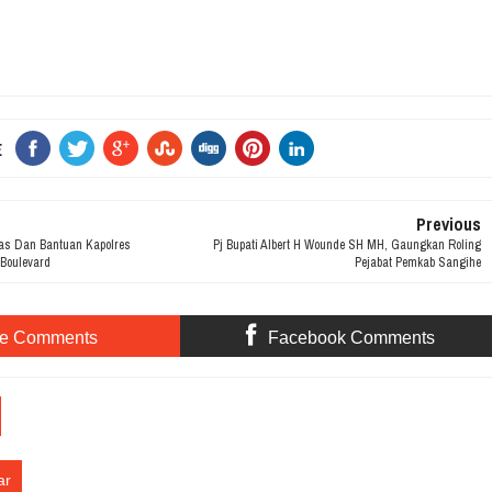
E
Previous
as Dan Bantuan Kapolres
Pj Bupati Albert H Wounde SH MH, Gaungkan Roling
Boulevard
Pejabat Pemkab Sangihe
te Comments
Facebook Comments
ar