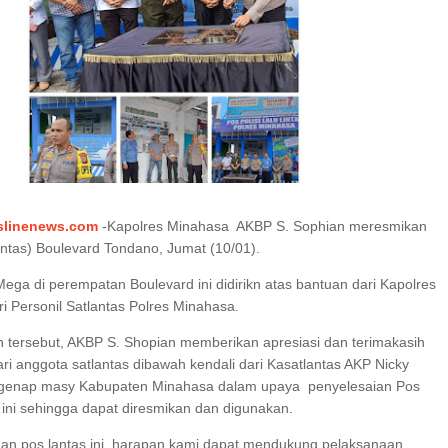
I SERAP ASPIRASI WARGA MANEMBO-NEMBO
SAMBUT HUT KE-78 TAHUN RI, SD GMIM 5
MANADO GELAR JALAN SEHAT PROGRAM
KURIKULUM MERDEKA BELAJAR
slinenews.com
-Kapolres Minahasa AKBP S. Sophian meresmikan
antas) Boulevard Tondano, Jumat (10/01).
Mega di perempatan Boulevard ini didirikn atas bantuan dari Kapolres
i Personil Satlantas Polres Minahasa.
tersebut, AKBP S. Shopian memberikan apresiasi dan terimakasih
ri anggota satlantas dibawah kendali dari Kasatlantas AKP Nicky
genap masy Kabupaten Minahasa dalam upaya penyelesaian Pos
 ini sehingga dapat diresmikan dan digunakan.
n pos lantas ini, harapan kami dapat mendukung pelaksanaan