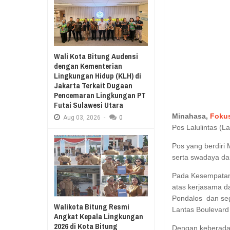
Aug
03,
2026
RESES II 2026, EUGENIE MANTIR
Aug
03,
2026
Wali Kota Bitung Audensi
dengan Kementerian
Lingkungan Hidup (KLH) di
Jakarta Terkait Dugaan
Pencemaran Lingkungan PT
Futai Sulawesi Utara
Minahasa,
Foku
Aug
03,
2026
-
0
Pos Lalulintas (L
Pos yang berdiri 
serta swadaya dar
Pada Kesempatan 
atas kerjasama da
Pondalos dan se
Walikota Bitung Resmi
Lantas Boulevard
Angkat Kepala Lingkungan
2026 di Kota Bitung
Dengan keberadaa