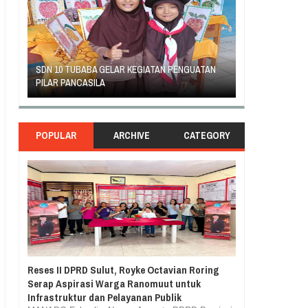
SDN 10 TUBABA GELAR KEGIATAN PENGUATAN
GEJOLAK PIHAK
PILAR PANCASILA
DENGAN ORANG 
POPULAR
ARCHIVE
CATEGORY
Reses II DPRD Sulut, Royke Octavian Roring
Serap Aspirasi Warga Ranomuut untuk
Infrastruktur dan Pelayanan Publik