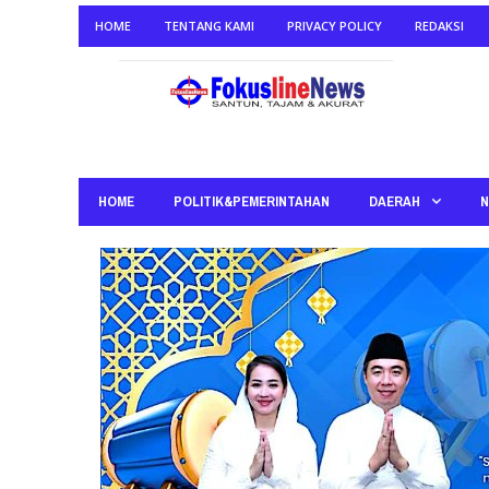
HOME
TENTANG KAMI
PRIVACY POLICY
REDAKSI
HOME
POLITIK&PEMERINTAHAN
DAERAH
N