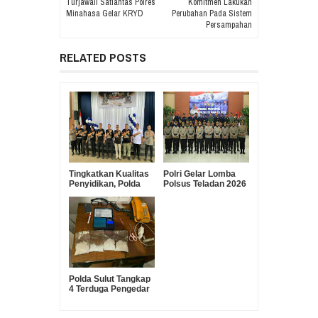
Turjawali Satlantas Polres
Komitmen Lakukan
Minahasa Gelar KRYD
Perubahan Pada Sistem
Persampahan
RELATED POSTS
Tingkatkan Kualitas
Polri Gelar Lomba
Penyidikan, Polda
Polsus Teladan 2026
Sulut Gelar Lomba
Dalam Rangka Hari
Olah TKP Antar
Bhayangkara ke-80
Polres
Polda Sulut Tangkap
4 Terduga Pengedar
Sabu, Barang Bukti
180 Gram