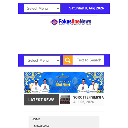
Saturday 8, Aug 2026
SOROTI EFISIENSI APBD, DPRD SU
LATEST NEWS
Aug
05,
2026
HI. AMIR LIPUTO SERAP ASPIRAS
Aug
05,
2026
HOME
SEKRETARIAT DPRD PROVINSI SULA
MINAHASA