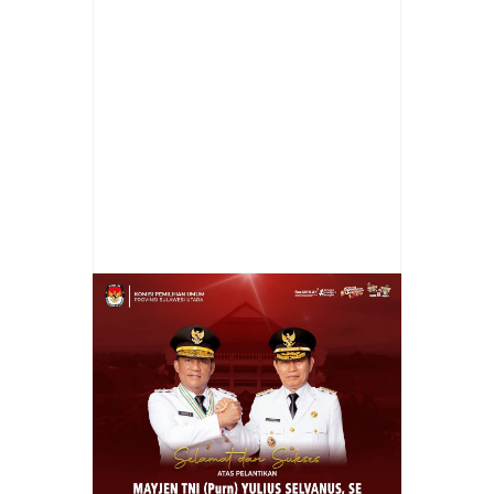
Item Reviewed:
Diduga Lakukan
Penganiayaan Terhadap Perempuan, Lelaki
JK Diamankan Tim Resmob Minahasa
Rating:
5
Reviewed By:
Prokla Malingkas