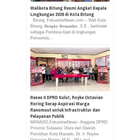
Walikota Bitung Resmi Angkat Kepala
Lingkungan 2026 di Kota Bitung
Bitung, FokuslineNews.com -- Wali Kota
Bitung, 𝐇𝐞𝐧𝐠𝐤𝐲 𝐇𝐨𝐧𝐚𝐧𝐝𝐚𝐫, S.E., bertindak
sebagai Pembina Apel di lingkungan
Pemerinta...
Reses II DPRD Sulut, Royke Octavian
Roring Serap Aspirasi Warga
Ranomuut untuk Infrastruktur dan
Pelayanan Publik
MANADO,FokuslineNews– Anggota DPRD
Provinsi Sulawesi Utara dari Daerah
Pemilihan Kota Manado, Dr. Ir. Royke
Octavian Roring, M.Si., IPU, mel...