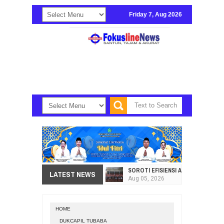
Friday 7, Aug 2026
SOROTI EFISIENSI APBD, DPRD SU
LATEST NEWS
Aug
05,
2026
HI. AMIR LIPUTO SERAP ASPIRAS
Aug
05,
2026
HOME
SEKRETARIAT DPRD PROVINSI SULA
DUKCAPIL TUBABA