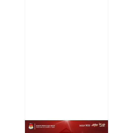
Item Reviewed:
Dinas Kependudukan dan
Pencatatan Sipil (Dukcapil) Kabupaten
Tulang Bawang Barat (Tubaba) Tingkatkan
Pelayanan untuk Menghadapi Meningkatnya
Jumlah Penduduk
Rating:
5
Reviewed By:
ferdijkt