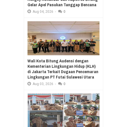
Gelar Apel Pasukan Tanggap Bencana
Aug
04,
2026
-
0
Wali Kota Bitung Audensi dengan
Kementerian Lingkungan Hidup (KLH)
di Jakarta Terkait Dugaan Pencemaran
Lingkungan PT Futai Sulawesi Utara
Aug
03,
2026
-
0