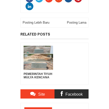
Posting Lebih Baru
Posting Lama
RELATED POSTS
PEMERINTAH TIYUH
MULYA KENCANA
MULAI
PEMBANGUNAN
TAHAP I TAHUN
2025: GORONG-
Site
Facebook
GORONG PLAT
BETON DIBANGUN
DI DUA TITIK
Comments
Comments
PRIORITAS