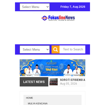
Friday 7, Aug 2026
SOROTI EFISIENSI APBD, DPRD SU
LATEST NEWS
Aug
05,
2026
HI. AMIR LIPUTO SERAP ASPIRAS
Aug
05,
2026
HOME
SEKRETARIAT DPRD PROVINSI SULA
MULYA KENCANA