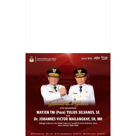
Item Reviewed:
PEMERINTAH TIYUH MULYA
KENCANA MULAI PEMBANGUNAN TAHAP I
TAHUN 2025: GORONG-GORONG PLAT
BETON DIBANGUN DI DUA TITIK PRIORITAS
Rating:
5
Reviewed By:
ferdijkt