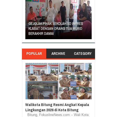
GEJOLAK PIHAK SEKOLAH SD INPRES
ORANG TUA SI
EGIATAN
KLABAT DENGAN ORANG TUA MURID
UNJUK RASA T
ASILA
BERAKHIR DAMAI
DI GANTI
POPULAR
ARCHIVE
CATEGORY
Walikota Bitung Resmi Angkat Kepala
Lingkungan 2026 di Kota Bitung
Bitung, FokuslineNews.com -- Wali Kota