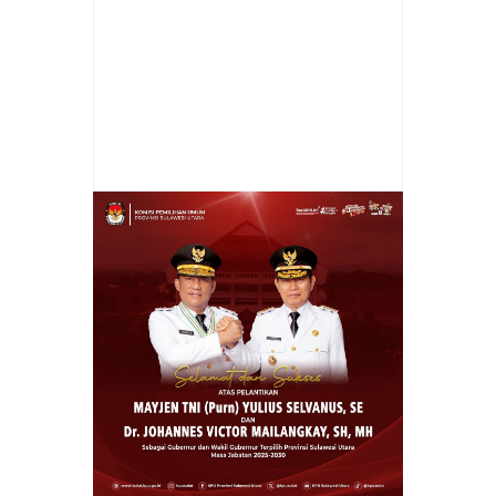
Item Reviewed:
Jalankan Fungsi
Pengawasan, Komisi I DPRD Sulut Gelar
RDP Bersama Plt Kadis PMD
Rating:
5
Reviewed By:
admin