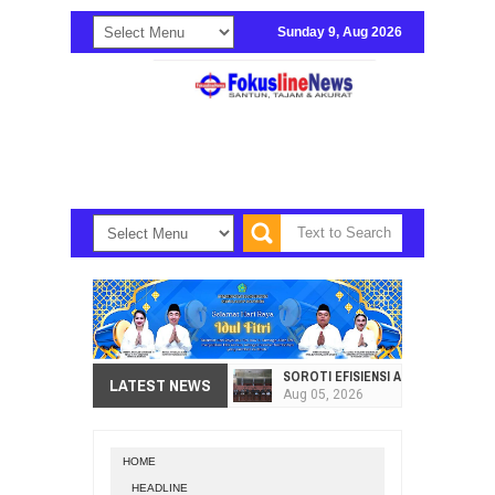
Sunday 9, Aug 2026
SOROTI EFISIENSI APBD, DPRD SU
LATEST NEWS
Aug
05,
2026
HI. AMIR LIPUTO SERAP ASPIRAS
Aug
05,
2026
HOME
SEKRETARIAT DPRD PROVINSI SULA
HEADLINE