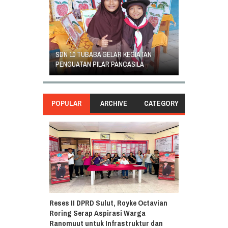
GEJOLAK PIHAK SEKOLAH SD INPRES
ORANG TUA SI
EGIATAN
KLABAT DENGAN ORANG TUA MURID
UNJUK RASA T
ASILA
BERAKHIR DAMAI
DI GANTI
POPULAR
ARCHIVE
CATEGORY
Reses II DPRD Sulut, Royke Octavian
Roring Serap Aspirasi Warga
Ranomuut untuk Infrastruktur dan