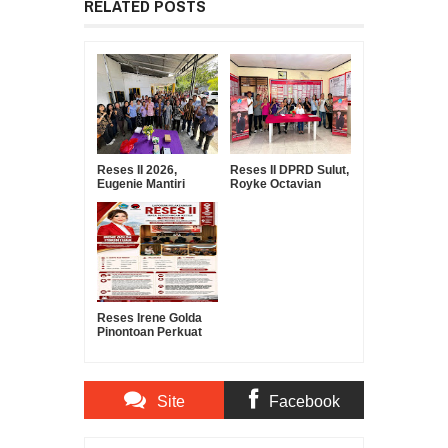
RELATED POSTS
Reses II 2026,
Reses II DPRD Sulut,
Eugenie Mantiri
Royke Octavian
Serap Aspirasi
Roring Serap
Warga Manembo-
Aspirasi Warga
Nembo
Ranomuut untuk
Infrastruktur dan
Pelayanan Publik
Reses Irene Golda
Pinontoan Perkuat
Sinergi Pemerintah
dan Masyarakat
untuk Mendorong
Pembangunan Kota
Site
Facebook
Manado
Comments
Comments