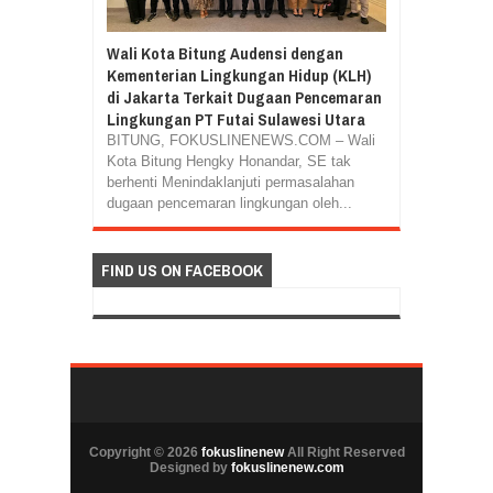
Wali Kota Bitung Audensi dengan
Kementerian Lingkungan Hidup (KLH)
di Jakarta Terkait Dugaan Pencemaran
Lingkungan PT Futai Sulawesi Utara
BITUNG, FOKUSLINENEWS.COM – Wali
Kota Bitung Hengky Honandar, SE tak
berhenti Menindaklanjuti permasalahan
dugaan pencemaran lingkungan oleh...
FIND US ON FACEBOOK
Copyright ©
2026
fokuslinenew
All Right Reserved
Designed by
fokuslinenew.com