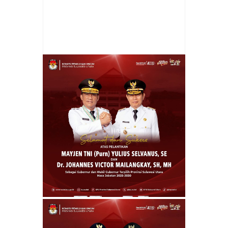
Item Reviewed:
Pemkot Bitung Gelar
Kerjasama dengan BPJS Kesehatan,
Puluhan Ribu Warga Tetap Terlindungi
Dalam Kesehatan
Rating:
5
Reviewed By:
admin