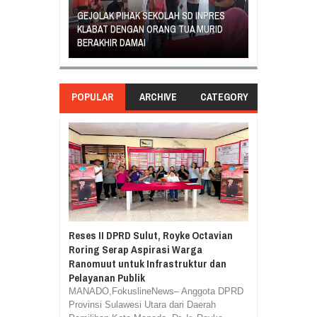
GEJOLAK PIHAK SEKOLAH SD INPRES
ORANG TUA SI
EGIATAN
KLABAT DENGAN ORANG TUA MURID
UNJUK RASA T
ASILA
BERAKHIR DAMAI
DI GANTI
POPULAR
ARCHIVE
CATEGORY
Reses II DPRD Sulut, Royke Octavian
Roring Serap Aspirasi Warga
Ranomuut untuk Infrastruktur dan
Pelayanan Publik
MANADO,FokuslineNews– Anggota DPRD
Provinsi Sulawesi Utara dari Daerah