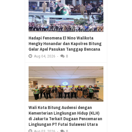
Hadapi Fenomena El Nino Walikota
Hengky Honandar dan Kapolres Bitung
Gelar Apel Pasukan Tanggap Bencana
Aug
04,
2026
-
0
Wali Kota Bitung Audensi dengan
Kementerian Lingkungan Hidup (KLH)
di Jakarta Terkait Dugaan Pencemaran
Lingkungan PT Futai Sulawesi Utara
Aug
03,
2026
-
0