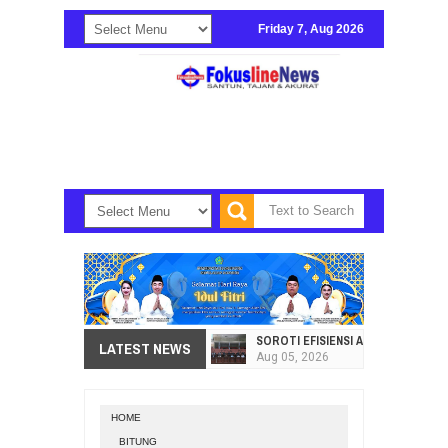
Friday 7, Aug 2026
SOROTI EFISIENSI APBD, DPRD SU
LATEST NEWS
Aug
05,
2026
HI. AMIR LIPUTO SERAP ASPIRAS
Aug
05,
2026
HOME
SEKRETARIAT DPRD PROVINSI SULA
BITUNG