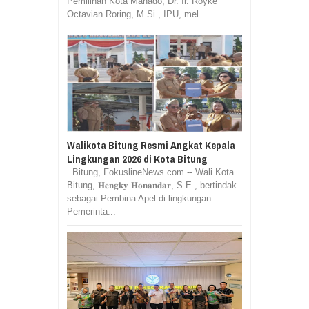
Pemilihan Kota Manado, Dr. Ir. Royke
Octavian Roring, M.Si., IPU, mel...
Walikota Bitung Resmi Angkat Kepala
Lingkungan 2026 di Kota Bitung
Bitung, FokuslineNews.com -- Wali Kota
Bitung, 𝐇𝐞𝐧𝐠𝐤𝐲 𝐇𝐨𝐧𝐚𝐧𝐝𝐚𝐫, S.E., bertindak
sebagai Pembina Apel di lingkungan
Pemerinta...