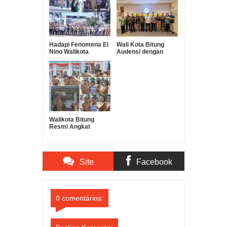
Hadapi Fenomena El
Wali Kota Bitung
Nino Walikota
Audensi dengan
Hengky Honandar
Kementerian
dan Kapolres Bitung
Lingkungan Hidup
Gelar Apel Pasukan
(KLH) di Jakarta
Tanggap Bencana
Terkait Dugaan
Pencemaran
Lingkungan PT Futai
Sulawesi Utara
Walikota Bitung
Resmi Angkat
Kepala Lingkungan
2026 di Kota Bitung
Site
Facebook
Comments
Comments
0 comentários: