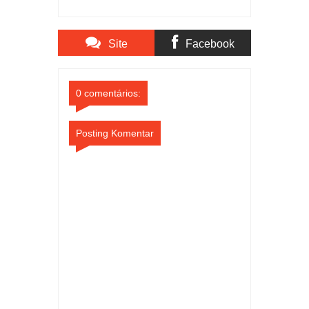
Sinergi Pemerintah
dan Masyarakat
untuk Mendorong
Pembangunan Kota
Site
Facebook
Manado
Comments
Comments
0 comentários:
Posting Komentar