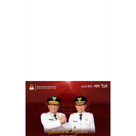
Item Reviewed:
Sah di Tetapkan Dua
Ranperda Strategis Pada Rapat Paripurna
DPRD Sulut
Rating:
5
Reviewed By:
admin