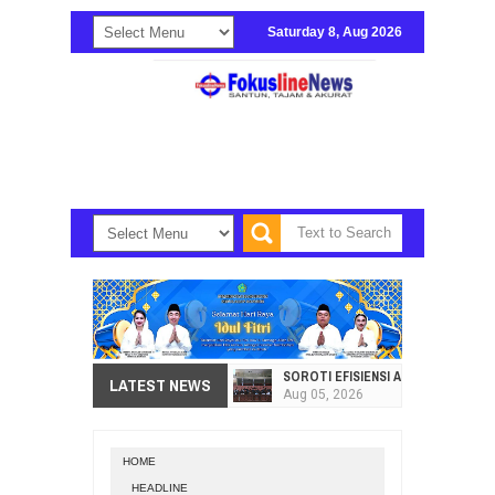
Saturday 8, Aug 2026
SOROTI EFISIENSI APBD, DPRD SU
LATEST NEWS
Aug
05,
2026
HI. AMIR LIPUTO SERAP ASPIRAS
Aug
05,
2026
HOME
SEKRETARIAT DPRD PROVINSI SULA
HEADLINE