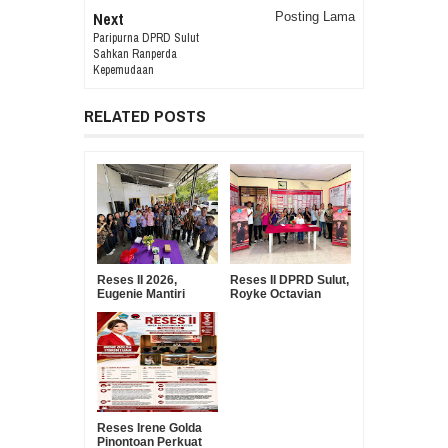
Next
Posting Lama
Paripurna DPRD Sulut
Sahkan Ranperda
Kepemudaan
RELATED POSTS
Reses II 2026,
Reses II DPRD Sulut,
Eugenie Mantiri
Royke Octavian
Serap Aspirasi
Roring Serap
Warga Manembo-
Aspirasi Warga
Nembo
Ranomuut untuk
Infrastruktur dan
Pelayanan Publik
Reses Irene Golda
Pinontoan Perkuat