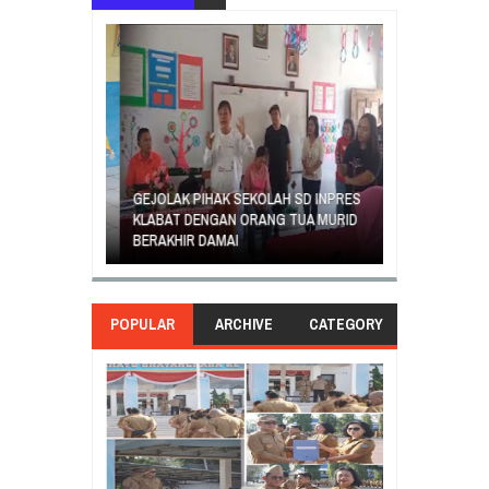
GEJOLAK PIHAK SEKOLAH SD INPRES
ORANG TUA SI
EGIATAN
KLABAT DENGAN ORANG TUA MURID
UNJUK RASA T
ASILA
BERAKHIR DAMAI
DI GANTI
POPULAR
ARCHIVE
CATEGORY