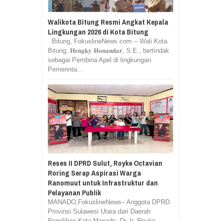
Walikota Bitung Resmi Angkat Kepala
Lingkungan 2026 di Kota Bitung
Bitung, FokuslineNews.com -- Wali Kota
Bitung, 𝐇𝐞𝐧𝐠𝐤𝐲 𝐇𝐨𝐧𝐚𝐧𝐝𝐚𝐫, S.E., bertindak
sebagai Pembina Apel di lingkungan
Pemerinta...
Reses II DPRD Sulut, Royke Octavian
Roring Serap Aspirasi Warga
Ranomuut untuk Infrastruktur dan
Pelayanan Publik
MANADO,FokuslineNews– Anggota DPRD
Provinsi Sulawesi Utara dari Daerah
Pemilihan Kota Manado, Dr. Ir. Royke