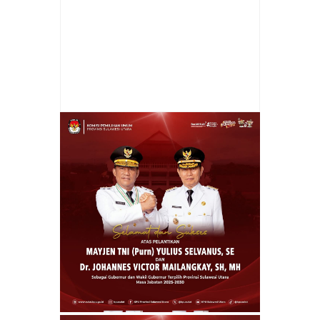
Item Reviewed:
Hj Rifandi Malibu Serahkan
Bantuan Di Ibadah Pra Natal Kecamatan
Tabsel Tengah
Rating:
5
Reviewed By:
admin