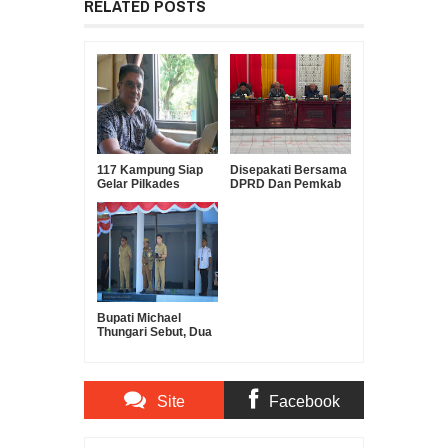
RELATED POSTS
117 Kampung Siap
Disepakati Bersama
Gelar Pilkades
DPRD Dan Pemkab
Serentak Oktober
KUA-PPAS Tahun
Mendatang
Anggaran 2027
Bupati Michael
Thungari Sebut, Dua
Agenda Besar:
Digitalisasi
Pemerintahan dan
Penertiban Aset
Site
Facebook
Daerah
Comments
Comments