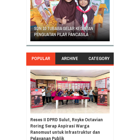
GEJOLAK PIHAK SEKOLAH SD INPRES
ORANG TUA SI
EGIATAN
KLABAT DENGAN ORANG TUA MURID
UNJUK RASA T
ASILA
BERAKHIR DAMAI
DI GANTI
POPULAR
ARCHIVE
CATEGORY
Reses II DPRD Sulut, Royke Octavian
Roring Serap Aspirasi Warga
Ranomuut untuk Infrastruktur dan
Pelayanan Publik