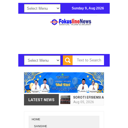
Sunday 9, Aug 2026
SOROTI EFISIENSI APBD, DPRD SU
LATEST NEWS
Aug
05,
2026
HI. AMIR LIPUTO SERAP ASPIRAS
Aug
05,
2026
HOME
SEKRETARIAT DPRD PROVINSI SULA
SANGIHE