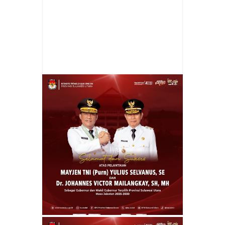
Item Reviewed:
Anjangsana Sambut Natal
dan Hari Ibu 2025 Ketua TP PKK Berbagi
Kasih
Rating:
5
Reviewed By:
admin