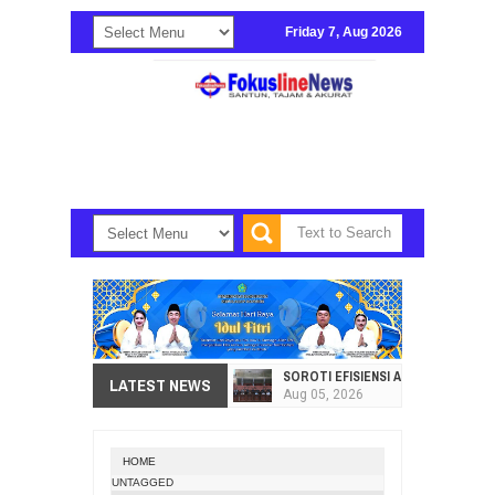
Friday 7, Aug 2026
SOROTI EFISIENSI APBD, DPRD SU
LATEST NEWS
Aug
05,
2026
HI. AMIR LIPUTO SERAP ASPIRAS
Aug
05,
2026
HOME
SEKRETARIAT DPRD PROVINSI SULA
UNTAGGED