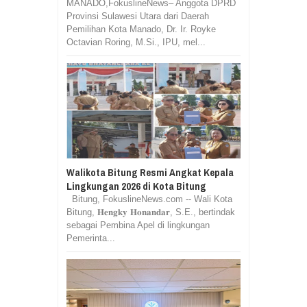
MANADO,FokuslineNews– Anggota DPRD
Provinsi Sulawesi Utara dari Daerah
Pemilihan Kota Manado, Dr. Ir. Royke
Octavian Roring, M.Si., IPU, mel...
Walikota Bitung Resmi Angkat Kepala
Lingkungan 2026 di Kota Bitung
Bitung, FokuslineNews.com -- Wali Kota
Bitung, 𝐇𝐞𝐧𝐠𝐤𝐲 𝐇𝐨𝐧𝐚𝐧𝐝𝐚𝐫, S.E., bertindak
sebagai Pembina Apel di lingkungan
Pemerinta...