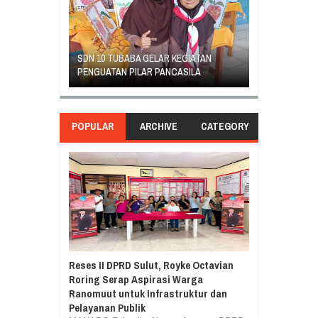
GEJOLAK PIHAK SEKOLAH SD INPRES
0 TUBABA GELAR KEGIATAN
KLABAT DENGAN ORANG TUA MURID
ATAN PILAR PANCASILA
BERAKHIR DAMAI
POPULAR
ARCHIVE
CATEGORY
Reses II DPRD Sulut, Royke Octavian
Roring Serap Aspirasi Warga
Ranomuut untuk Infrastruktur dan
Pelayanan Publik