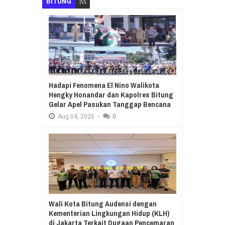
BITUNG
Hadapi Fenomena El Nino Walikota
Hengky Honandar dan Kapolres Bitung
Gelar Apel Pasukan Tanggap Bencana
Aug
04,
2026
-
0
Wali Kota Bitung Audensi dengan
Kementerian Lingkungan Hidup (KLH)
di Jakarta Terkait Dugaan Pencemaran